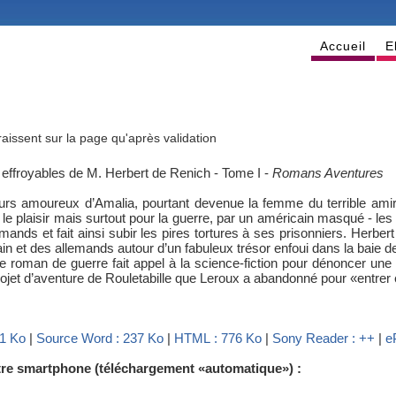
Accueil
E
issent sur la page qu'après validation
 effroyables de M. Herbert de Renich - Tome I
-
Romans Aventures
ours amoureux d’Amalia, pourtant devenue la femme du terrible amir
le plaisir mais surtout pour la guerre, par un américain masqué - les 
ds et fait ainsi subir les pires tortures à ses prisonniers. Herbert s
cain et des allemands autour d’un fabuleux trésor enfoui dans la baie de
roman de guerre fait appel à la science-fiction pour dénoncer une 
rojet d’aventure de Rouletabille que Leroux a abandonné pour «entrer
41 Ko
|
Source Word : 237 Ko
|
HTML : 776 Ko
|
Sony Reader : ++
|
e
otre smartphone (téléchargement «automatique») :