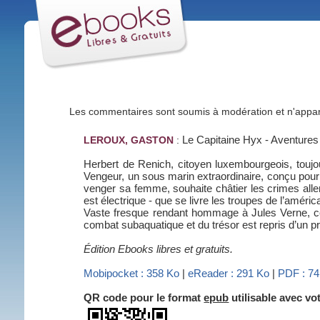
Les commentaires sont soumis à modération et n'appara
Le Capitaine Hyx - Aventures
LEROUX, GASTON
:
Herbert de Renich, citoyen luxembourgeois, touj
Vengeur, un sous marin extraordinaire, conçu pour 
venger sa femme, souhaite châtier les crimes alleman
est électrique - que se livre les troupes de l’améri
Vaste fresque rendant hommage à Jules Verne, ce 
combat subaquatique et du trésor est repris d’un p
Édition Ebooks libres et gratuits.
Mobipocket : 358 Ko
|
eReader : 291 Ko
|
PDF : 7
QR code pour le format
epub
utilisable avec v