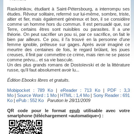
Raskolnikov, étudiant à Saint-Pétersbourg, a interrompu ses
études. Rêveur solitaire, refermé sur lui-même, sombre, triste,
altier et fier, mais également généreux et bon, il se considère
comme un homme hors du commun. Il est persuadé que, sur
Terre, certains êtres sont nuisibles ou parasites. Il a une
théorie. On peut sacrifier un pou si, par ce sacrifice, on fait le
bien par ailleurs. Ce pou, il l’a trouvé en la personne d’une
femme ignoble, prêteuse sur gages. Après avoir imaginé ce
meurtre des centaines de fois, le regard brûlant, les joues
creuses, il finit par commettre ce crime, mais rien ne se passe
comme prévu... et sa vie bascule.
Un des plus grands romans de Dostoïevski et de la littérature
russe, qu’il faut absolument avoir lu...
Édition Ebooks libres et gratuits.
Mobipocket : 789 Ko
|
eReader : 713 Ko
|
PDF : 3,3
Mo
|
Source Word : 1 Mo
|
HTML : 1,4 Mo
|
Sony Reader : 691
Ko
|
ePub : 552 Ko
Parution le 28/11/2009
QR code pour le format
epub
utilisable avec votre
smartphone (téléchargement «automatique») :