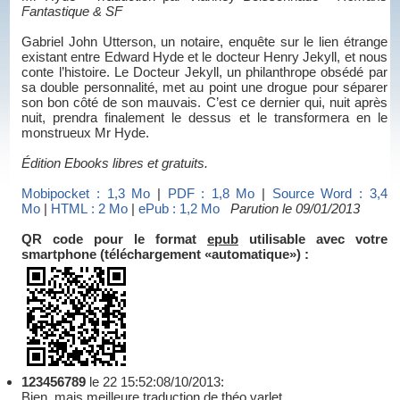
Fantastique & SF
Gabriel John Utterson, un notaire, enquête sur le lien étrange
existant entre Edward Hyde et le docteur Henry Jekyll, et nous
conte l’histoire. Le Docteur Jekyll, un philanthrope obsédé par
sa double personnalité, met au point une drogue pour séparer
son bon côté de son mauvais. C’est ce dernier qui, nuit après
nuit, prendra finalement le dessus et le transformera en le
monstrueux Mr Hyde.
Édition Ebooks libres et gratuits.
Mobipocket : 1,3 Mo
|
PDF : 1,8 Mo
|
Source Word : 3,4
Mo
|
HTML : 2 Mo
|
ePub : 1,2 Mo
Parution le 09/01/2013
QR code pour le format
epub
utilisable avec votre
smartphone (téléchargement «automatique») :
123456789
le 22 15:52:08/10/2013:
Bien, mais meilleure traduction de théo varlet