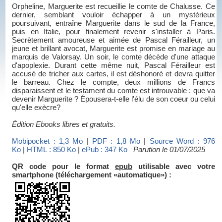
Orpheline, Marguerite est recueillie le comte de Chalusse. Ce
dernier, semblant vouloir échapper à un mystérieux
poursuivant, entraîne Marguerite dans le sud de la France,
puis en Italie, pour finalement revenir s'installer à Paris.
Secrètement amoureuse et aimée de Pascal Férailleur, un
jeune et brillant avocat, Marguerite est promise en mariage au
marquis de Valorsay. Un soir, le comte décède d'une attaque
d'apoplexie. Durant cette même nuit, Pascal Férailleur est
accusé de tricher aux cartes, il est déshonoré et devra quitter
le barreau. Chez le compte, deux millions de Francs
disparaissent et le testament du comte est introuvable : que va
devenir Marguerite ? Épousera-t-elle l'élu de son coeur ou celui
qu'elle exècre?
Édition Ebooks libres et gratuits.
Mobipocket : 1,3 Mo
|
PDF : 1,8 Mo
|
Source Word : 976
Ko
|
HTML : 850 Ko
|
ePub : 347 Ko
Parution le 01/07/2025
QR code pour le format
epub
utilisable avec votre
smartphone (téléchargement «automatique») :