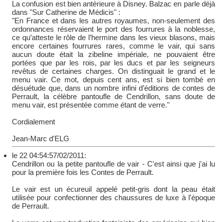
La confusion est bien antérieure à Disney. Balzac en parle déjà
dans "Sur Catherine de Médicis" :
"En France et dans les autres royaumes, non-seulement des
ordonnances réservaient le port des fourrures à la noblesse,
ce qu’atteste le rôle de l’hermine dans les vieux blasons, mais
encore certaines fourrures rares, comme le vair, qui sans
aucun doute était la zibeline impériale, ne pouvaient être
portées que par les rois, par les ducs et par les seigneurs
revêtus de certaines charges. On distinguait le grand et le
menu vair. Ce mot, depuis cent ans, est si bien tombé en
désuétude que, dans un nombre infini d’éditions de contes de
Perrault, la célèbre pantoufle de Cendrillon, sans doute de
menu vair, est présentée comme étant de verre."
Cordialement
Jean-Marc d'ELG
le 22 04:54:57/02/2011:
Cendrillon ou la petite pantoufle de vair - C'est ainsi que j'ai lu
pour la première fois les Contes de Perrault.
Le vair est un écureuil appelé petit-gris dont la peau était
utilisée pour confectionner des chaussures de luxe à l'époque
de Perrault.