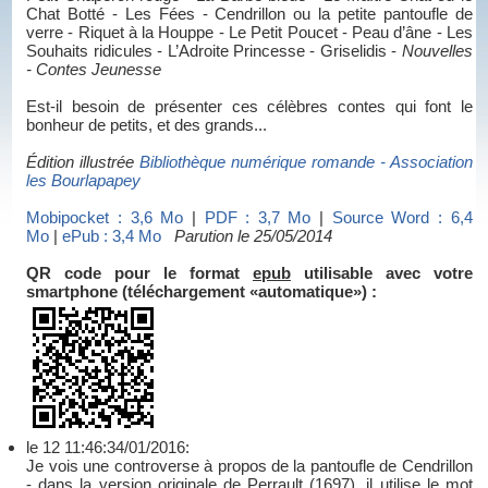
Chat Botté - Les Fées - Cendrillon ou la petite pantoufle de
verre - Riquet à la Houppe - Le Petit Poucet - Peau d’âne - Les
Souhaits ridicules - L’Adroite Princesse - Griselidis
-
Nouvelles
- Contes Jeunesse
Est-il besoin de présenter ces célèbres contes qui font le
bonheur de petits, et des grands...
Édition illustrée
Bibliothèque numérique romande - Association
les Bourlapapey
Mobipocket : 3,6 Mo
|
PDF : 3,7 Mo
|
Source Word : 6,4
Mo
|
ePub : 3,4 Mo
Parution le 25/05/2014
QR code pour le format
epub
utilisable avec votre
smartphone (téléchargement «automatique») :
le 12 11:46:34/01/2016:
Je vois une controverse à propos de la pantoufle de Cendrillon
- dans la version originale de Perrault (1697), il utilise le mot