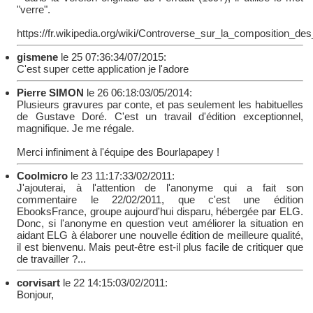
"verre".
https://fr.wikipedia.org/wiki/Controverse_sur_la_composition_de
gismene
le 25 07:36:34/07/2015:
C'est super cette application je l'adore
Pierre SIMON
le 26 06:18:03/05/2014:
Plusieurs gravures par conte, et pas seulement les habituelles
de Gustave Doré. C'est un travail d'édition exceptionnel,
magnifique. Je me régale.
Merci infiniment à l'équipe des Bourlapapey !
Coolmicro
le 23 11:17:33/02/2011:
J'ajouterai, à l'attention de l'anonyme qui a fait son
commentaire le 22/02/2011, que c'est une édition
EbooksFrance, groupe aujourd'hui disparu, hébergée par ELG.
Donc, si l'anonyme en question veut améliorer la situation en
aidant ELG à élaborer une nouvelle édition de meilleure qualité,
il est bienvenu. Mais peut-être est-il plus facile de critiquer que
de travailler ?...
corvisart
le 22 14:15:03/02/2011:
Bonjour,