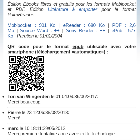
Édition Ebooks libres et gratuits pour les formats Mobipocket
et PDF. Édition
Littérature à emporter
pour le format
PalmReader.
Mobipocket : 901 Ko
|
eReader : 680 Ko
|
PDF : 2,6
Mo
|
Source Word : ++
|
Sony Reader : ++
|
ePub : 577
Ko
Parution le 01/01/2004
QR code pour le format
epub
utilisable avec votre
smartphone (téléchargement «automatique») :
Ton van Wingerden
le 01 04:09:36/06/2017:
Merci beaucoup.
Pierre
le 23 12:06:38/08/2013:
Merci!
marc
le 10 18:11:29/05/2012:
Merci,premiere tentative a vie avec cette technologie.