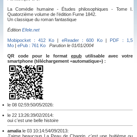
La Comédie humaine - Études philosophiques - Tome I.
Quatorzième volume de l’édition Furne 1842.
Un classique du roman fantastique
Édition
Efele.net
Mobipocket : 412 Ko
|
eReader : 600 Ko
|
PDF : 1,5
Mo
|
ePub : 761 Ko
Parution le 01/01/2004
QR code pour le format
epub
utilisable avec votre
smartphone (téléchargement «automatique») :
le 08 02:59:50/05/2026:
le 22 13:26:39/02/2014:
oui c'est une belle histoire
amalia
le 03 10:14:54/09/2013:
J'aime beaucoup La Peau de Chagrin, c'est une huitième ou