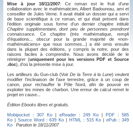
Mise à jour 18/11/2007
: Ce roman est le fruit d’une
collaboration avec le mathématicien, Albert Badoureau, ami et
conseiller de Jules Verne. Il avait établi un dossier qui a servi
de base scientifique à ce roman, et qui était présent dans
l’édition originale sous forme d’un dernier chapitre intitulé
Chapitre supplémentaire, dont peu de personnes prendront
connaissance
. Ce chapitre (très mathématique, rempli
d’équations... obscur pour la grande majorité de «non-
mathématiciens» que nous sommes...) a été omis ensuite
dans la plupart des éditions, y compris la notre, pour des
raisons faciles à comprendre. Nous avons décidé de le
réintégrer (
uniquement pour les versions PDF et Source
.doc
), d’où la présente mise à jour.
Les artilleurs du Gun-club (Voir
De la Terre à la Lune
) veulent
modifier l’inclinaison de l’axe terrestre, grâce à un coup de
canon, pour réchauffer le Pôle Nord, afin de pouvoir en
exploiter les mines de charbon. Une erreur de calcul remet le
projet en cause...
Édition Ebooks libres et gratuits.
Mobipocket : 307 Ko
|
eReader : 249 Ko
|
PDF : 585
Ko
|
Source Word : 639 Ko
|
HTML : 515 Ko
|
ePub : 349
Ko
Parution le 18/11/2007