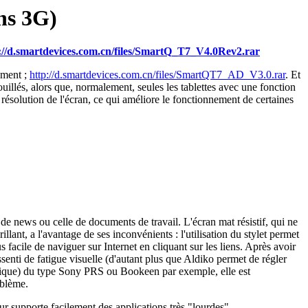
ns 3G)
://d.smartdevices.com.cn/files/SmartQ_T7_V4.0Rev2.rar
ement ;
http://d.smartdevices.com.cn/files/SmartQT7_AD_V3.0.rar
. Et
uillés, alors que, normalement, seules les tablettes avec une fonction
e résolution de l'écran, ce qui améliore le fonctionnement de certaines
ls de news ou celle de documents de travail. L'écran mat résistif, qui ne
illant, a l'avantage de ses inconvénients : l'utilisation du stylet permet
 facile de naviguer sur Internet en cliquant sur les liens. Après avoir
essenti de fatigue visuelle (d'autant plus que Aldiko permet de régler
ctronique) du type Sony PRS ou Bookeen par exemple, elle est
oblème.
ur supporte facilement des applications très "lourdes".