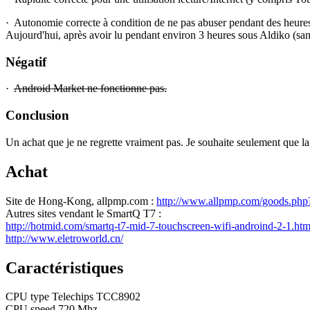
·
Autonomie correcte à condition de ne pas abuser pendant des heures du Wi
Aujourd'hui, après avoir lu pendant environ 3 heures sous Aldiko (sans au
Négatif
·
Android Market ne fonctionne pas.
Conclusion
Un achat que je ne regrette vraiment pas. Je souhaite seulement que la fia
Achat
Site de Hong-Kong, allpmp.com :
http://www.allpmp.com/goods.ph
Autres sites vendant le SmartQ T7 :
http://hotmid.com/smartq-t7-mid-7-touchscreen-wifi-androind-2-1.htm
http://www.eletroworld.cn/
Caractéristiques
CPU type Telechips TCC8902
CPU speed 720 Mhz