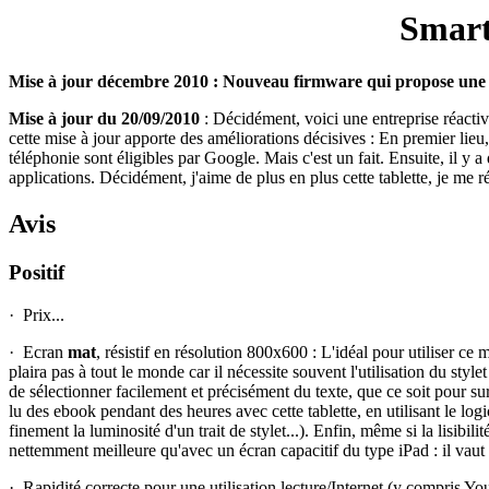
Smart
Mise à jour décembre 2010
: Nouveau firmware qui propose une o
Mise à jour du 20/09/2010
: Décidément, voici une entreprise réacti
cette mise à jour apporte des améliorations décisives : En premier lieu
téléphonie sont éligibles par Google. Mais c'est un fait. Ensuite, il y 
applications. Décidément, j'aime de plus en plus cette tablette, je me r
Avis
Positif
·
Prix...
·
Ecran
mat
, résistif en résolution 800x600 : L'idéal pour utiliser ce 
plaira pas à tout le monde car il nécessite souvent l'utilisation du style
de sélectionner facilement et précisément du texte, que ce soit pour sur
lu des ebook pendant des heures avec cette tablette, en utilisant le logi
finement la luminosité d'un trait de stylet...). Enfin, même si la lisi
nettemment meilleure qu'avec un écran capacitif du type iPad : il vaut 
·
Rapidité correcte pour une utilisation lecture/Internet (y compris Yo