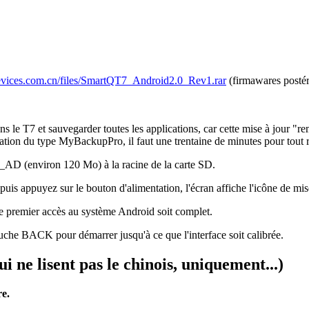
devices.com.cn/files/SmartQT7_Android2.0_Rev1.rar
(firmawares postér
e T7 et sauvegarder toutes les applications, car cette mise à jour "remet
ation du type MyBackupPro, il faut une trentaine de minutes pour tout r
7_AD (environ 120 Mo) à la racine de la carte SD.
s appuyez sur le bouton d'alimentation, l'écran affiche l'icône de mi
le premier accès au système Android soit complet.
ouche BACK pour démarrer jusqu'à ce que l'interface soit calibrée.
i ne lisent pas le chinois, uniquement...)
re.