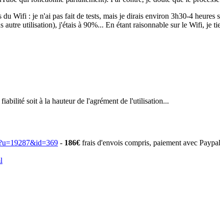
fi : je n'ai pas fait de tests, mais je dirais environ 3h30-4 heures si on 
tre utilisation), j'étais à 90%... En étant raisonnable sur le Wifi, je ti
bilité soit à la hauteur de l'agrément de l'utilisation...
p?u=19287&id=369
-
186€
frais d'envois compris, paiement avec Paypa
l