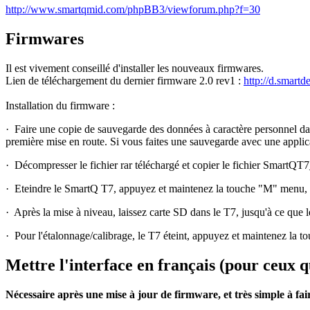
http://www.smartqmid.com/phpBB3/viewforum.php?f=30
Firmwares
Il est vivement conseillé d'installer les nouveaux firmwares.
Lien de téléchargement du dernier firmware 2.0 rev1 :
http://d.smart
Installation du firmware :
·
Faire une copie de sauvegarde des données à caractère personnel dans l
première mise en route. Si vous faites une sauvegarde avec une applic
·
Décompresser le fichier rar téléchargé et copier le fichier SmartQT
·
Eteindre le SmartQ T7, appuyez et maintenez la touche "M" menu, pui
·
Après la mise à niveau, laissez carte SD dans le T7, jusqu'à ce que 
·
Pour l'étalonnage/calibrage, le T7 éteint, appuyez et maintenez la t
Mettre l'interface en français (pour ceux qu
Nécessaire après une mise à jour de firmware, et très simple à fai