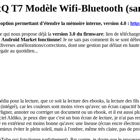
Q T7 Modèle Wifi-Bluetooth (sa
ption permettant d’étendre la mémoire interne, version 4.0 :
http
ve qui nous propose déjà la
version 3.0 du firmware
; lien de télécharg
,
Android Market fonctionne!
Je ne sais pas comment ils se sont débro
a diverses améliorations/corrections, dont une gestion par défaut en haut
égale au quotidien...
média pour la lecture, que ce soit la lecture des ebooks, la lecture des fi
t (intégré), car les couleurs sont moins vives qu'avec un écran capacitif br
ligner, annoter ou corrriger un document ou un ebook, et il est aussi plus
ciel Aldiko, je peux dire que c'est un bon écran de lecture, je n'ai pas r
bilité en extérieur est moins bonne qu'avec une liseuse (écran encre éle
mieux éviter le plein soleil, mais à l'ombre, même très claire, pas de pr
uTube qui fonctionne parfaitement). Par contre, je doute que le processe