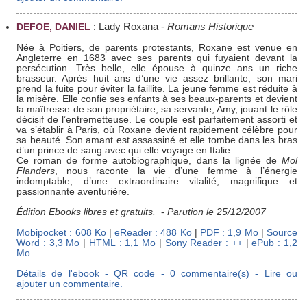
Lady Roxana
-
Romans Historique
DEFOE, DANIEL
:
Née à Poitiers, de parents protestants, Roxane est venue en
Angleterre en 1683 avec ses parents qui fuyaient devant la
persécution. Très belle, elle épouse à quinze ans un riche
brasseur. Après huit ans d’une vie assez brillante, son mari
prend la fuite pour éviter la faillite. La jeune femme est réduite à
la misère. Elle confie ses enfants à ses beaux-parents et devient
la maîtresse de son propriétaire, sa servante, Amy, jouant le rôle
décisif de l’entremetteuse. Le couple est parfaitement assorti et
va s’établir à Paris, où Roxane devient rapidement célèbre pour
sa beauté. Son amant est assassiné et elle tombe dans les bras
d’un prince de sang avec qui elle voyage en Italie...
Ce roman de forme autobiographique, dans la lignée de
Mol
Flanders
, nous raconte la vie d’une femme à l’énergie
indomptable, d’une extraordinaire vitalité, magnifique et
passionnante aventurière.
Édition Ebooks libres et gratuits.
-
Parution le 25/12/2007
Mobipocket : 608 Ko
|
eReader : 488 Ko
|
PDF : 1,9 Mo
|
Source
Word : 3,3 Mo
|
HTML : 1,1 Mo
|
Sony Reader : ++
|
ePub : 1,2
Mo
Détails de l'ebook - QR code - 0 commentaire(s) - Lire ou
ajouter un commentaire.