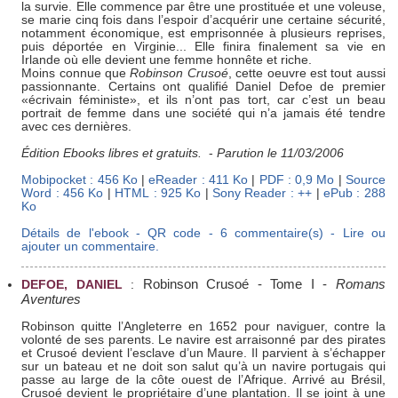
la survie. Elle commence par être une prostituée et une voleuse,
se marie cinq fois dans l’espoir d’acquérir une certaine sécurité,
notamment économique, est emprisonnée à plusieurs reprises,
puis déportée en Virginie... Elle finira finalement sa vie en
Irlande où elle devient une femme honnête et riche.
Moins connue que
Robinson Crusoé
, cette oeuvre est tout aussi
passionnante. Certains ont qualifié Daniel Defoe de premier
«écrivain féministe», et ils n’ont pas tort, car c’est un beau
portrait de femme dans une société qui n’a jamais été tendre
avec ces dernières.
Édition Ebooks libres et gratuits.
-
Parution le 11/03/2006
Mobipocket : 456 Ko
|
eReader : 411 Ko
|
PDF : 0,9 Mo
|
Source
Word : 456 Ko
|
HTML : 925 Ko
|
Sony Reader : ++
|
ePub : 288
Ko
Détails de l'ebook - QR code - 6 commentaire(s) - Lire ou
ajouter un commentaire.
Robinson Crusoé - Tome I
-
Romans
DEFOE, DANIEL
:
Aventures
Robinson quitte l’Angleterre en 1652 pour naviguer, contre la
volonté de ses parents. Le navire est arraisonné par des pirates
et Crusoé devient l’esclave d’un Maure. Il parvient à s’échapper
sur un bateau et ne doit son salut qu’à un navire portugais qui
passe au large de la côte ouest de l’Afrique. Arrivé au Brésil,
Crusoé devient le propriétaire d’une plantation. Il se joint à une