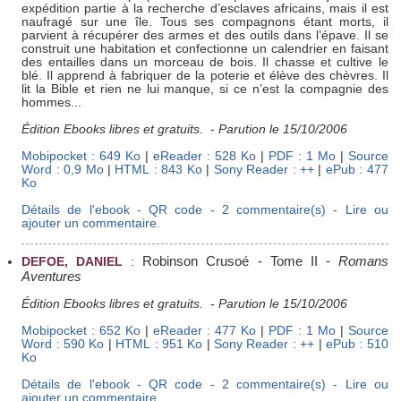
expédition partie à la recherche d’esclaves africains, mais il est
naufragé sur une île. Tous ses compagnons étant morts, il
parvient à récupérer des armes et des outils dans l’épave. Il se
construit une habitation et confectionne un calendrier en faisant
des entailles dans un morceau de bois. Il chasse et cultive le
blé. Il apprend à fabriquer de la poterie et élève des chèvres. Il
lit la Bible et rien ne lui manque, si ce n’est la compagnie des
hommes...
Édition Ebooks libres et gratuits.
-
Parution le 15/10/2006
Mobipocket : 649 Ko
|
eReader : 528 Ko
|
PDF : 1 Mo
|
Source
Word : 0,9 Mo
|
HTML : 843 Ko
|
Sony Reader : ++
|
ePub : 477
Ko
Détails de l'ebook - QR code - 2 commentaire(s) - Lire ou
ajouter un commentaire.
Robinson Crusoé - Tome II
-
Romans
DEFOE, DANIEL
:
Aventures
Édition Ebooks libres et gratuits.
-
Parution le 15/10/2006
Mobipocket : 652 Ko
|
eReader : 477 Ko
|
PDF : 1 Mo
|
Source
Word : 590 Ko
|
HTML : 951 Ko
|
Sony Reader : ++
|
ePub : 510
Ko
Détails de l'ebook - QR code - 2 commentaire(s) - Lire ou
ajouter un commentaire.