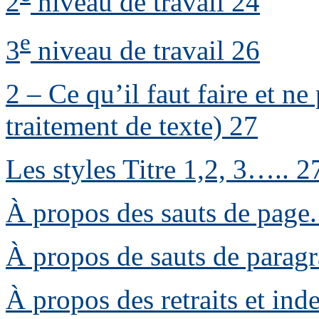
2
niveau de travail
24
e
3
niveau de travail
26
2 – Ce qu’il faut faire et n
traitement de texte)
27
Les styles Titre 1,2, 3…
..
2
À propos des sauts de page
À propos de sauts de paragr
À propos des retraits et ind