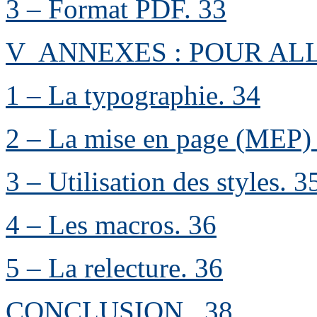
3 – Format PDF
.
33
V ANNEXES : POUR AL
1 – La typographie
.
34
2 – La mise en page (MEP)
3 – Utilisation des styles
.
3
4 – Les macros
.
36
5 – La relecture
.
36
CONCLUSION
..
38