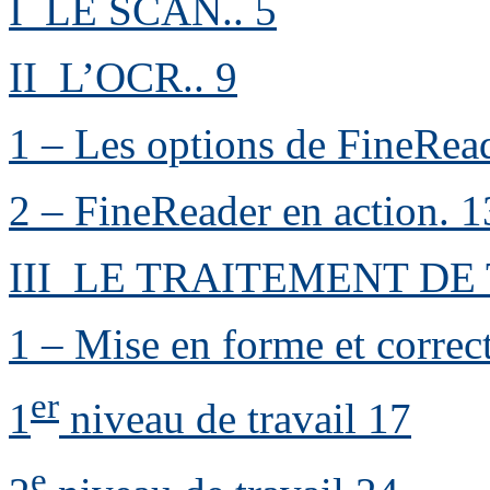
I LE SCAN
..
5
II L’OCR
..
9
1 – Les options de FineRea
2 – FineReader en action
.
1
III LE TRAITEMENT DE
1 – Mise en forme et correc
er
1
niveau de travail
17
e