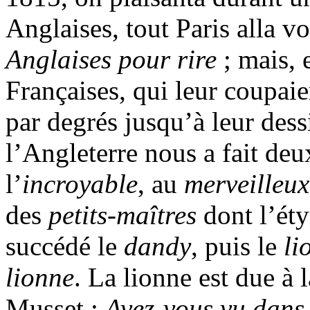
Anglaises, tout Paris alla vo
Anglaises pour rire
; mais, 
Françaises, qui leur coupaie
par degrés jusqu’à leur dess
l’Angleterre nous a fait deu
l’
incroyable
, au
merveilleux
des
petits-maîtres
dont l’éty
succédé le
dandy
, puis le
li
lionne
. La lionne est due à
Musset :
Avez-vous vu dans