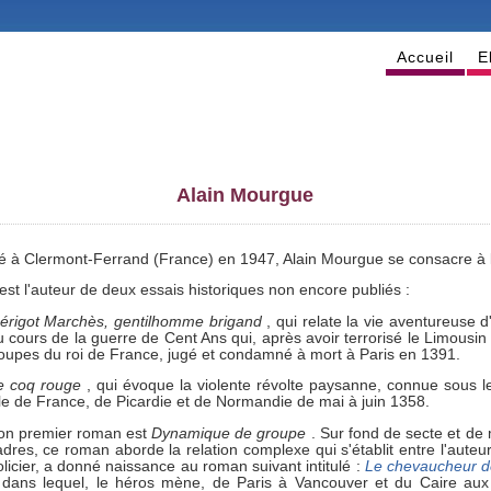
Accueil
E
Alain Mourgue
é à Clermont-Ferrand (France) en 1947, Alain Mourgue se consacre à l
 est l'auteur de deux essais historiques non encore publiés :
érigot Marchès, gentilhomme brigand
, qui relate la vie aventureuse 
u cours de la guerre de Cent Ans qui, après avoir terrorisé le Limousin 
roupes du roi de France, jugé et condamné à mort à Paris en 1391.
e coq rouge
, qui évoque la violente révolte paysanne, connue sous l
'Île de France, de Picardie et de Normandie de mai à juin 1358.
on premier roman est
Dynamique de groupe
. Sur fond de secte et de
adres, ce roman aborde la relation complexe qui s'établit entre l'auteur
olicier, a donné naissance au roman suivant intitulé :
Le chevaucheur 
 dans lequel, le héros mène, de Paris à Vancouver et du Caire aux s