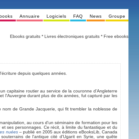
books
Annuaire
Logiciels
FAQ
News
Groupe
Ebooks gratuits * Livres électroniques gratuits * Free ebooks
'écriture depuis quelques années.
d'un capitaine routier au service de la couronne d'Angleterre
et l'Auvergne durant plus de dix années, fut capturé par les
e nom de Grande Jacquerie, qui fit trembler la noblesse de
 manipulation, au cours d'un séminaire de formation pour les
 et ses personnages. Ce récit, à limite du fantastique et du
des nuées
– publié en 2005 aux éditions eBooksLib, Canada
outerrains de l'antique cité d'Ugarit en Syrie, une quête