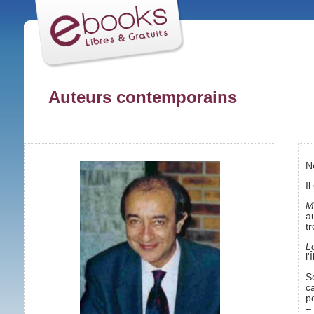
Auteurs contemporains
N
Il
M
a
t
L
l
S
c
p
–