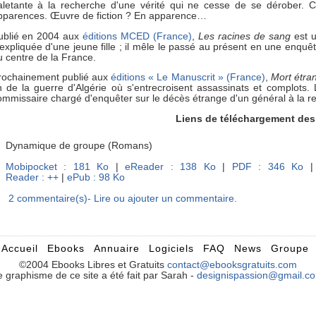
aletante à la recherche d'une vérité qui ne cesse de se dérober. Ce
pparences. Œuvre de fiction ? En apparence…
ublié en 2004 aux
éditions MCED (France)
,
Les racines de sang
est u
nexpliquée d'une jeune fille ; il mêle le passé au présent en une enquêt
u centre de la France.
rochainement publié aux
éditions « Le Manuscrit » (France)
,
Mort étra
in de la guerre d'Algérie où s'entrecroisent assassinats et complots. L
ommissaire chargé d'enquêter sur le décès étrange d'un général à la ret
Liens de téléchargement des l
Dynamique de groupe
(Romans)
Mobipocket : 181 Ko
|
eReader : 138 Ko
|
PDF : 346 Ko
Reader : ++
|
ePub : 98 Ko
2 commentaire(s)- Lire ou ajouter un commentaire.
Accueil
Ebooks
Annuaire
Logiciels
FAQ
News
Groupe
©2004 Ebooks Libres et Gratuits
contact@ebooksgratuits.com
e graphisme de ce site a été fait par Sarah -
designispassion@gmail.c