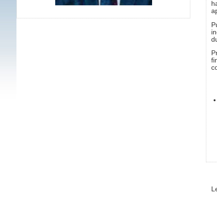
h
a
P
i
d
P
f
c
L